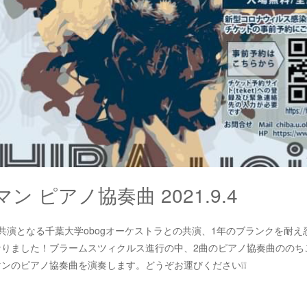
ン ピアノ協奏曲 2021.9.4
共演となる千葉大学obogオーケストラとの共演、1年のブランクを耐え
なりました！ブラームスツィクルス進行の中、2曲のピアノ協奏曲ののち
ンのピアノ協奏曲を演奏します。どうぞお運びください❕❕