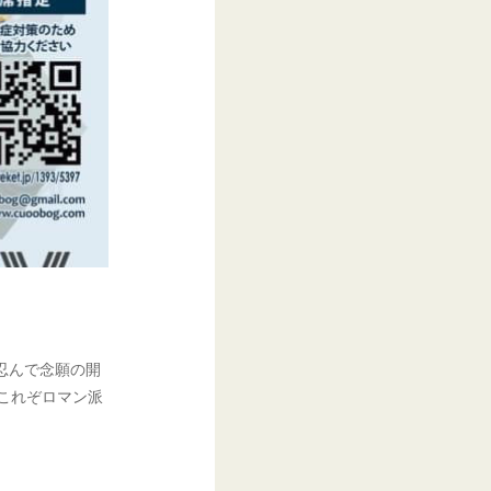
忍んで念願の開
これぞロマン派