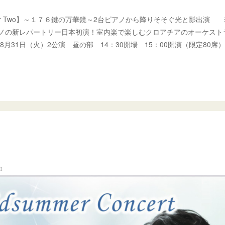
tra for Two】～１７６鍵の万華鏡～2台ピアノから降りそそぐ光と影出
アノの新レパートリー日本初演！室内楽で楽しむクロアチアのオーケスト
年8月31日（火）2公演 昼の部 14：30開場 15：00開演（限定80席
1