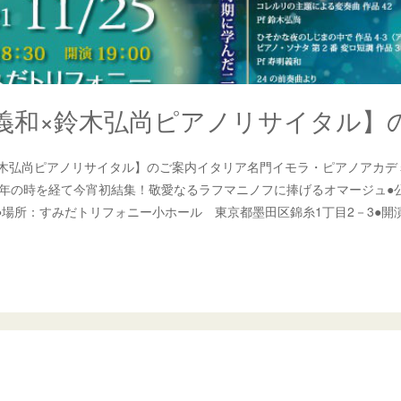
義和×鈴木弘尚ピアノリサイタル】
鈴木弘尚ピアノリサイタル】のご案内イタリア名門イモラ・ピアノアカデ
0年の時を経て今宵初結集！敬愛なるラフマニノフに捧げるオマージュ●
/25 ●場所：すみだトリフォニー小ホール 東京都墨田区錦糸1丁目2－3●