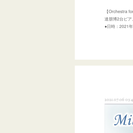
【Orches
達朋博2台ピ
●日時：2021
2021.07.06 03:4