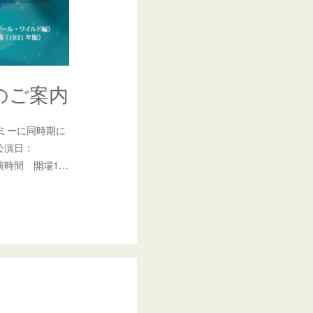
のご案内
ミーに同時期に
公演日：
開演時間 開場1…