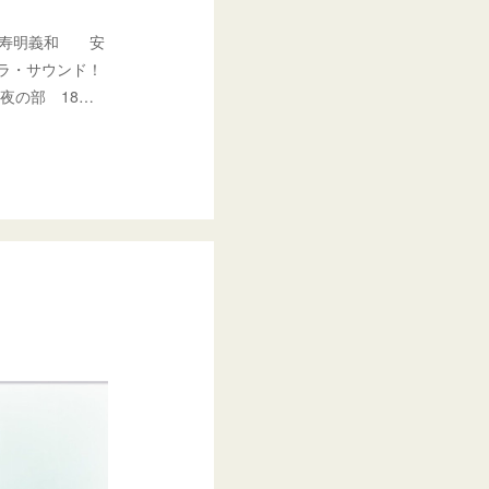
演 寿明義和 安
ラ・サウンド！
）夜の部 18…