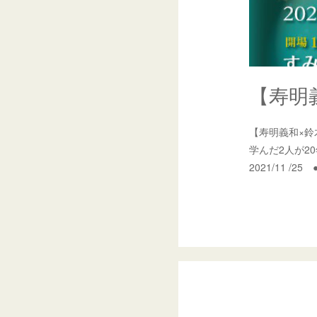
【寿明
【寿明義和×
学んだ2人が2
2021/11 