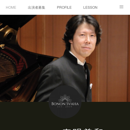
HOME
出演者募集
PROFILE
LESSON
CONTACT
MOVIE
CONCERT
演奏/審査
MEDIA
DISCOGRAPHY
BONON Classics
NEWS
Facebook