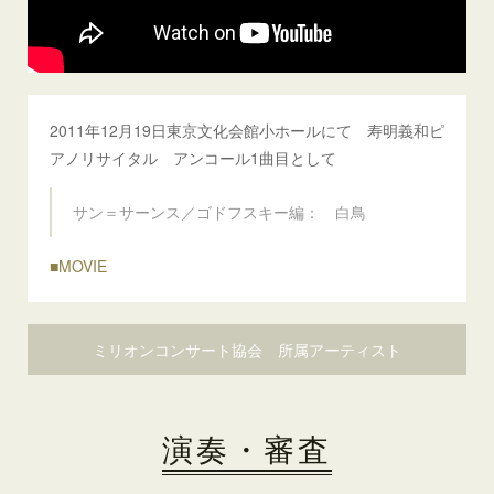
2011年12月19日東京文化会館小ホールにて 寿明義和ピ
アノリサイタル アンコール1曲目として
サン＝サーンス／ゴドフスキー編： 白鳥
■MOVIE
ミリオンコンサート協会 所属アーティスト
演奏・審査