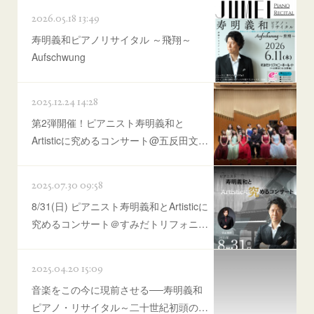
2026.05.18 13:49
寿明義和ピアノリサイタル ～飛翔～
Aufschwung
2025.12.24 14:28
第2弾開催！ピアニスト寿明義和と
Artisticに究めるコンサート@五反田文…
2025.07.30 09:58
8/31(日) ピアニスト寿明義和とArtisticに
究めるコンサート＠すみだトリフォニ…
2025.04.20 15:09
音楽をこの今に現前させる──寿明義和
ピアノ・リサイタル～二十世紀初頭の…