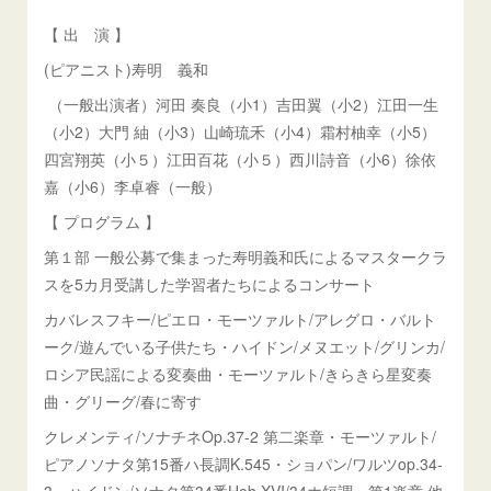
【 出 演 】
(ピアニスト)寿明 義和
（一般出演者）河田 奏良（小1）吉田翼（小2）江田一生
（小2）大門 紬（小3）山崎琉禾（小4）霜村柚幸（小5）
四宮翔英（小５）江田百花（小５）西川詩音（小6）徐依
嘉（小6）李卓睿（一般）
【 プログラム 】
第１部 一般公募で集まった寿明義和氏によるマスタークラ
スを5カ月受講した学習者たちによるコンサート
カバレスフキー/ピエロ・モーツァルト/アレグロ・バルト
ーク/遊んでいる子供たち・ハイドン/メヌエット/グリンカ/
ロシア民謡による変奏曲・モーツァルト/きらきら星変奏
曲・グリーグ/春に寄す
クレメンティ/ソナチネOp.37-2 第二楽章・モーツァルト/
ピアノソナタ第15番ハ長調K.545・ショパン/ワルツop.34-