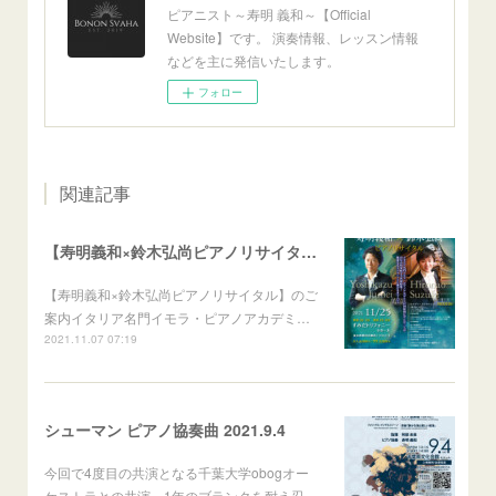
ピアニスト～寿明 義和～【Official
Website】です。 演奏情報、レッスン情報
などを主に発信いたします。
フォロー
関連記事
【寿明義和×鈴木弘尚ピアノリサイタル】のご案内
【寿明義和×鈴木弘尚ピアノリサイタル】のご
案内イタリア名門イモラ・ピアノアカデミ…
2021.11.07 07:19
シューマン ピアノ協奏曲 2021.9.4
今回で4度目の共演となる千葉大学obogオー
ケストラとの共演、1年のブランクを耐え忍…