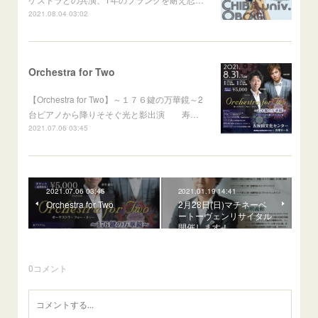
2021.08.04 03:02
Orchestra for Two
【Orchestra for Two】～１７６鍵の万華鏡～2
台ピアノから降りそそぐ光と影出演 寿…
2021.07.06 03:45
2021.07.06 03:45
2021.01.19 14:41
Orchestra for Two
2月28日(日)マチネーベ
ートーヴェンリサイタル
開催します！
0
コメント