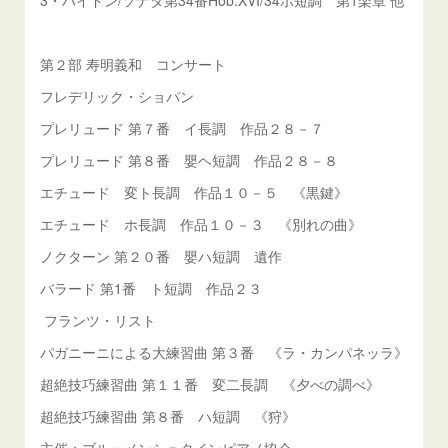
3・ハイドン/ソナタ第34番Hob.XVI/34ホ短調 第1楽章 他
第２部 寿明義和 コンサート
フレデリック・ショパン
プレリュード 第７番 イ長調 作品２８－７
プレリュード 第８番 嬰ヘ短調 作品２８－８
エチュード 変ト長調 作品１０－５ 《黒鍵》
エチュード ホ長調 作品１０－３ 《別れの曲》
ノクターン 第２０番 嬰ハ短調 遺作
バラード 第1番 ト短調 作品２３
フランツ・リスト
パガニーニによる大練習曲 第３番 《ラ・カンパネッラ》
超絶技巧練習曲 第１１番 変二長調 《夕べの調べ》
超絶技巧練習曲 第８番 ハ短調 《狩》