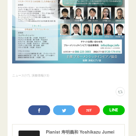
ニュース
(
17
)
演奏情報
(
13
)
Pianist 寿明義和 Yoshikazu Jumei