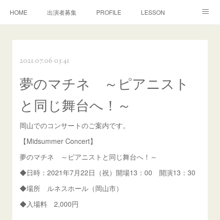
HOME
出演者募集
PROFILE
LESSON
CONTACT
MOVIE
CONCERT
演奏/審査
2021.07.06 03:41
MEDIA
DISCOGRAPHY
BONON Classics
夢のマチネ ～ピアニスト
NEWS
Facebook
と同じ舞台へ！～
岡山でのコンサートのご案内です。
【Midsummer Concert】
夢のマチネ ～ピアニストと同じ舞台へ！～
◆日時：2021年7月22日（祝）開場13：00 開演13：30
◆場所 ルネスホール（岡山市）
◆入場料 2,000円