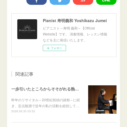
Pianist 寿明義和 Yoshikazu Jumei
ピアニスト～寿明 義和～【Official
Website】です。 演奏情報、レッスン情報
などを主に発信いたします。
フォロー
関連記事
一歩引いたところからそそがれる熱いまなざし──寿明義和ピアノリサイタル Aufschwung～飛翔～ 篠村友輝哉
昨年のリサイタル～20世紀初頭の諸相～に続
き、定点観測で近年の私の活動を総括して…
2026.06.30 05:52