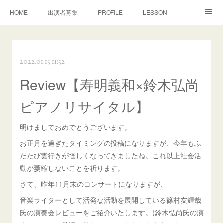
HOME
出演者募集
PROFILE
LESSON
CONTACT
MOVIE
CONCERT
演奏/審査
2022.01.15 11:52
MEDIA
DISCOGRAPHY
BONON Classics
Review【寿明義和×鈴木弘尚
NEWS
Facebook
ピアノリサイタル】
明けましておめでとうございます。
お正月を過ぎたタイミングの投稿になりますが、今年もふ
たたび雲行きが怪しくなってきましたね。これ以上社会活
動が萎縮しないことを祈ります。
さて、昨年11月末のコンサートになりますが、
音楽ライターとして活発な活動を展開している篠村友輝哉
氏の演奏会レビューをご紹介いたします。(鈴木弘尚氏の演