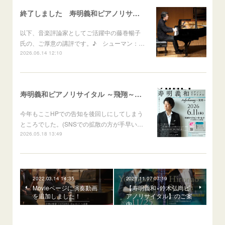
終了しました 寿明義和ピアノリサイタル Aufschwung～飛翔～
以下、音楽評論家としてご活躍中の藤巻暢子
氏の、ご厚意の講評です。♪ シューマン：…
2026.06.14 12:10
寿明義和ピアノリサイタル ～飛翔～Aufschwung
今年もここHPでの告知を後回しにしてしまう
ところでした。(SNSでの拡散の方が手早い…
2026.05.18 13:49
2022.03.14 14:35
2021.11.07 07:19
Movieページに演奏動画
【寿明義和×鈴木弘尚ピ
を追加しました！
アノリサイタル】のご案
内