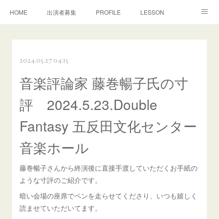
HOME
出演者募集
PROFILE
LESSON
CONTACT
MOVIE
CONCERT
演奏/審査
2024.05.27 04:15
MEDIA
DISCOGRAPHY
BONON Classics
音楽評論家 藤巻暢子氏の寸
NEWS
Facebook
評 2024.5.23.Double
Fantasy 五反田文化センター
音楽ホール
藤巻暢子さんから終演後に直接手渡していただくお手紙の
ような寸評のご紹介です。
暗い会場の座席でペンを走らせてくださり、いつも嬉しく
読ませていただいてます。