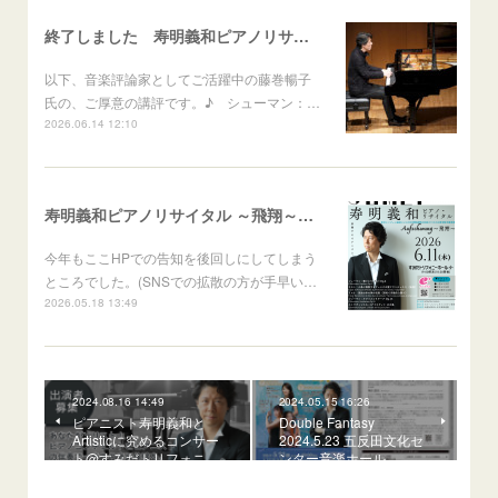
終了しました 寿明義和ピアノリサイタル Aufschwung～飛翔～
以下、音楽評論家としてご活躍中の藤巻暢子
氏の、ご厚意の講評です。♪ シューマン：…
2026.06.14 12:10
寿明義和ピアノリサイタル ～飛翔～Aufschwung
今年もここHPでの告知を後回しにしてしまう
ところでした。(SNSでの拡散の方が手早い…
2026.05.18 13:49
2024.08.16 14:49
2024.05.15 16:26
ピアニスト寿明義和と
Double Fantasy
Artisticに究めるコンサー
2024.5.23 五反田文化セ
ト@すみだトリフォニ…
ンター音楽ホール