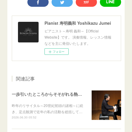
Pianist 寿明義和 Yoshikazu Jumei
ピアニスト～寿明 義和～【Official
Website】です。 演奏情報、レッスン情報
などを主に発信いたします。
フォロー
関連記事
一歩引いたところからそそがれる熱いまなざし──寿明義和ピアノリサイタル Aufschwung～飛翔～ 篠村友輝哉
昨年のリサイタル～20世紀初頭の諸相～に続
き、定点観測で近年の私の活動を総括して…
2026.06.30 05:52