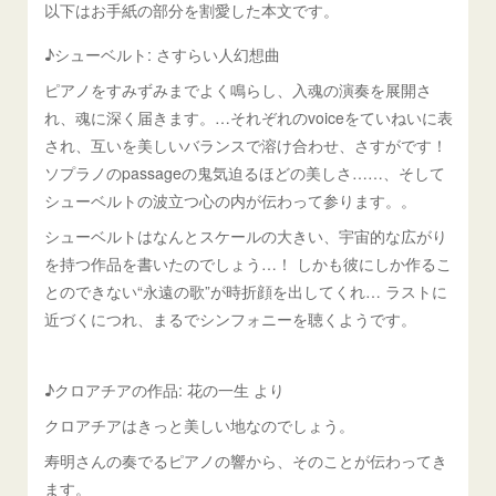
以下はお手紙の部分を割愛した本文です。
♪シューベルト: さすらい人幻想曲
ピアノをすみずみまでよく鳴らし、入魂の演奏を展開さ
れ、魂に深く届きます。…それぞれのvoiceをていねいに表
され、互いを美しいバランスで溶け合わせ、さすがです！
ソプラノのpassageの鬼気迫るほどの美しさ……、そして
シューベルトの波立つ心の内が伝わって参ります。。
シューベルトはなんとスケールの大きい、宇宙的な広がり
を持つ作品を書いたのでしょう…！ しかも彼にしか作るこ
とのできない“永遠の歌”が時折顔を出してくれ… ラストに
近づくにつれ、まるでシンフォニーを聴くようです。
♪クロアチアの作品: 花の一生 より
クロアチアはきっと美しい地なのでしょう。
寿明さんの奏でるピアノの響から、そのことが伝わってき
ます。