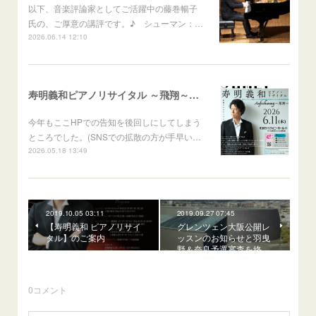
以下、音楽評論家としてご活躍中の藤巻暢子
氏の、ご厚意の講評です。♪ シューマン：…
2026.06.14 12:10
寿明義和ピアノリサイタル ～飛翔～Aufschwung
今年もここHPでの告知を後回しにしてしまう
ところでした。(SNSでの拡散の方が手早い…
2026.05.18 13:49
2019.10.05 03:11
2019.09.27 07:45
【寿明義和 ピアノリサイ
グレンツェン大阪公開レ
タル】のご案内
ッスンのお知らせと羽曳
野＆奈良予選審査を終…
0
コメント