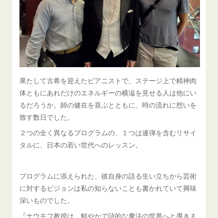
果たして古希を迎えたピアニストで、ステージ上で精神肉
体ともにあれだけのエネルギーの横溢を見せる人は他にい
るだろうか。師の健在を喜ぶとともに、時の流れに想いを
致す数日でした。
２つの全く異なるプログラムの、１つは連弾を含むリサイ
タルに、日本の若い世代へのレッスン。
プログラムに添えられた、彼自身の語る生い立ちから芸術
に対するビジョンは私の知らないことも書かれていて興味
深いものでした。
『ナウモフ教授は、鮮やかで詩的な魔法の世界へと導きま