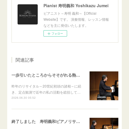
Pianist 寿明義和 Yoshikazu Jumei
ピアニスト～寿明 義和～【Official
Website】です。 演奏情報、レッスン情報
などを主に発信いたします。
フォロー
関連記事
一歩引いたところからそそがれる熱いまなざし──寿明義和ピアノリサイタル Aufschwung～飛翔～ 篠村友輝哉
昨年のリサイタル～20世紀初頭の諸相～に続
き、定点観測で近年の私の活動を総括して…
2026.06.30 05:52
終了しました 寿明義和ピアノリサイタル Aufschwung～飛翔～