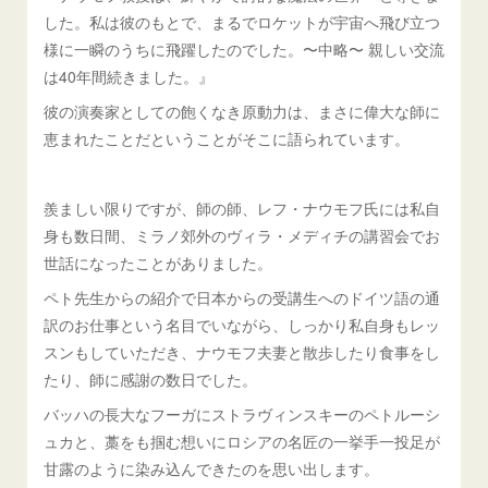
した。私は彼のもとで、まるでロケットが宇宙へ飛び立つ
様に一瞬のうちに飛躍したのでした。〜中略〜 親しい交流
は40年間続きました。』
彼の演奏家としての飽くなき原動力は、まさに偉大な師に
恵まれたことだということがそこに語られています。
羨ましい限りですが、師の師、レフ・ナウモフ氏には私自
身も数日間、ミラノ郊外のヴィラ・メディチの講習会でお
世話になったことがありました。
ペト先生からの紹介で日本からの受講生へのドイツ語の通
訳のお仕事という名目でいながら、しっかり私自身もレッ
スンもしていただき、ナウモフ夫妻と散歩したり食事をし
たり、師に感謝の数日でした。
バッハの長大なフーガにストラヴィンスキーのペトルーシ
ュカと、藁をも掴む想いにロシアの名匠の一挙手一投足が
甘露のように染み込んできたのを思い出します。