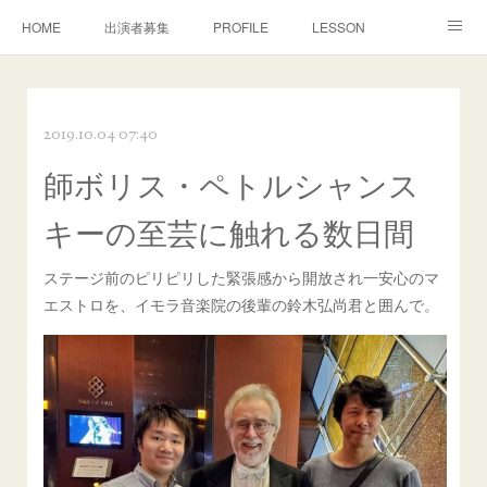
HOME
出演者募集
PROFILE
LESSON
CONTACT
MOVIE
CONCERT
演奏/審査
2019.10.04 07:40
MEDIA
DISCOGRAPHY
BONON Classics
師ボリス・ペトルシャンス
NEWS
Facebook
キーの至芸に触れる数日間
ステージ前のピリピリした緊張感から開放され一安心のマ
エストロを、イモラ音楽院の後輩の鈴木弘尚君と囲んで。