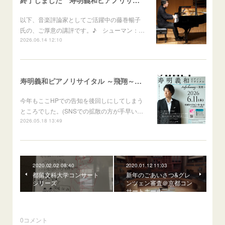
以下、音楽評論家としてご活躍中の藤巻暢子
氏の、ご厚意の講評です。♪ シューマン：…
2026.06.14 12:10
寿明義和ピアノリサイタル ～飛翔～Aufschwung
今年もここHPでの告知を後回しにしてしまう
ところでした。(SNSでの拡散の方が手早い…
2026.05.18 13:49
2020.02.02 08:40
2020.01.12 11:03
都留文科大学コンサート
新年のごあいさつ&グレ
シリーズ
ンツェン審査＠京都コン
サートホール
0
コメント