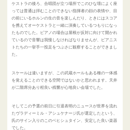
ケストラの後ろ、合唱団が立つ場所でこのひな壇によく座
っては普通は拝むことのできない指揮者の顔の表情や、目
の前にいるホルンの生の音を楽しんだり、ときにはスコア
を携えてオーケストラと一緒に演奏しているつもりになっ
たものでした。ピアノの場合は屋根が反対に向けて開かれ
ているので音響は我慢しなければなりませんが、ピアニス
トたちの一挙手一投足をつぶさに観察することができまし
た。
スケールは違いますが、この武蔵ホールもある種の一体感
を覚えることのできる空間ではないかと思われます。天井
が二階席分あり程良い残響が心地良い会場でした。
そしてこの予選の前日に引退表明のニュースが世界を流れ
たヴラディーミル・アシュケナージ氏が選定したという、
氏のサイン入りのこのベヒシュタイン、安定した良い楽器
でした。