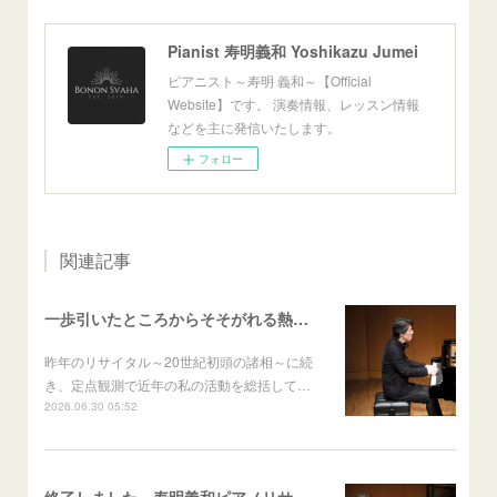
Pianist 寿明義和 Yoshikazu Jumei
ピアニスト～寿明 義和～【Official
Website】です。 演奏情報、レッスン情報
などを主に発信いたします。
フォロー
関連記事
一歩引いたところからそそがれる熱いまなざし──寿明義和ピアノリサイタル Aufschwung～飛翔～ 篠村友輝哉
昨年のリサイタル～20世紀初頭の諸相～に続
き、定点観測で近年の私の活動を総括して…
2026.06.30 05:52
終了しました 寿明義和ピアノリサイタル Aufschwung～飛翔～