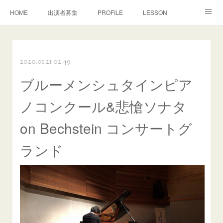
HOME
出演者募集
PROFILE
LESSON
CONTACT
MOVIE
CONCERT
演奏/審査
2020.01.21 02:49
MEDIA
DISCOGRAPHY
BONON Classics
ブルーメンシュタインピア
NEWS
Facebook
ノコンクール&悲愴ソナタ
on Bechstein コンサートグ
ランド