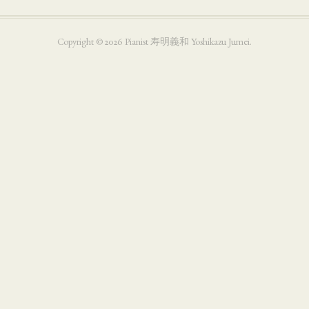
Copyright ©
2026
Pianist 寿明義和 Yoshikazu Jumei
.