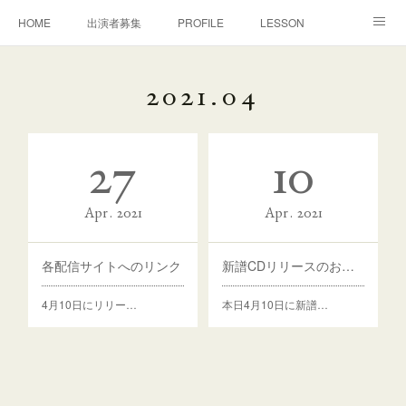
HOME
出演者募集
PROFILE
LESSON
CONTACT
MOVIE
CONCERT
演奏/審査
2021
.
04
MEDIA
DISCOGRAPHY
BONON Classics
27
10
NEWS
Facebook
Apr
2021
Apr
2021
各配信サイトへのリンク
新譜CDリリースのお知らせ
4月10日にリリー…
本日4月10日に新譜…