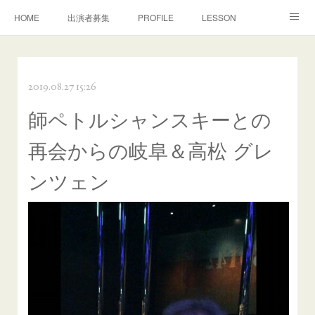
HOME
出演者募集
PROFILE
LESSON
CONTACT
MOVIE
CONCERT
演奏/審査
2019.08.27 15:26
MEDIA
DISCOGRAPHY
BONON Classics
師ペトルシャンスキーとの
NEWS
Facebook
再会からの岐阜＆高松 グレ
ンツェン