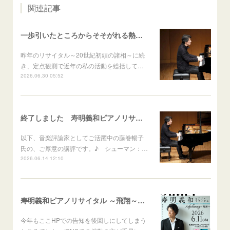
関連記事
一歩引いたところからそそがれる熱いまなざし──寿明義和ピアノリサイタル Aufschwung～飛翔～ 篠村友輝哉
昨年のリサイタル～20世紀初頭の諸相～に続
き、定点観測で近年の私の活動を総括して…
2026.06.30 05:52
終了しました 寿明義和ピアノリサイタル Aufschwung～飛翔～
以下、音楽評論家としてご活躍中の藤巻暢子
氏の、ご厚意の講評です。♪ シューマン：…
2026.06.14 12:10
寿明義和ピアノリサイタル ～飛翔～Aufschwung
今年もここHPでの告知を後回しにしてしまう