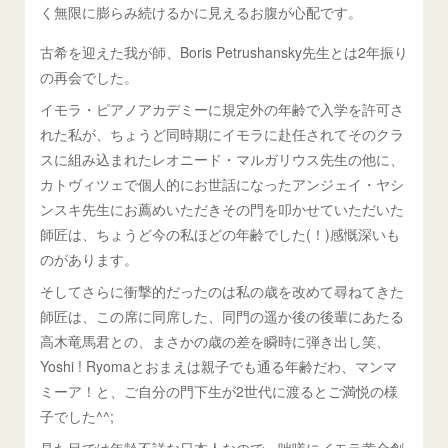
く無限に膨らみ続けるかに見えるお腹が心配です。
古希を迎えた我が師、Boris Petrushansky先生とは2年振り
の再会でした。
イモラ・ピアノアカデミーに規定外の年齢で入学を許可さ
れた私が、ちょうど同時期にイモラに赴任されてそのクラ
スに組み込まれたレオニード・マルガリウス先生の他に、
カトヴィツェで個人的にお世話になったアンジェイ・ヤシ
ンスキ先生にお薦めいただきその門を叩かせていただいた
師匠は、ちょうど今の私ほどの年齢でした(！)感慨深いも
のがあります。
そしてさらに衝撃的だったのは私の歳を改めて尋ねてきた
師匠は、この席に同席した、同門の遥か後の後輩にあたる
高木竜馬君との、まさかの歳の差を瞬時に弾き出し笑、
Yoshi ! Ryomaとおまえは親子でも通る年齢だわ、マンマ
ミーア！と、ご自分の門下生が2世代に渡るとご満悦の様
子でした^^;
見た目では年齢不詳な日本人なので、咄嗟にイモラ黄金創