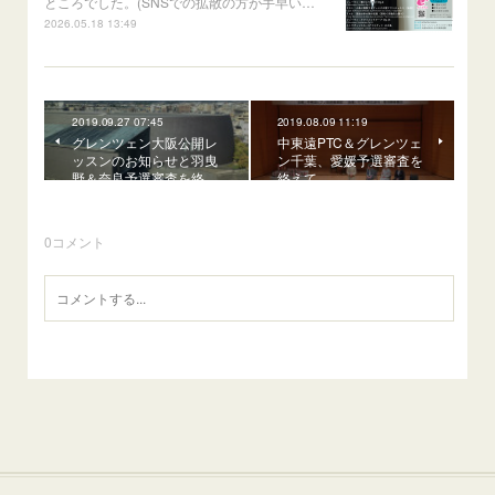
ところでした。(SNSでの拡散の方が手早い…
2026.05.18 13:49
2019.09.27 07:45
2019.08.09 11:19
グレンツェン大阪公開レ
中東遠PTC＆グレンツェ
ッスンのお知らせと羽曳
ン千葉、愛媛予選審査を
野＆奈良予選審査を終…
終えて
0
コメント